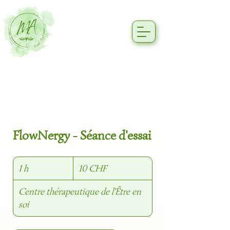
FlowNergy - Séance d'essai
10
1 h
1
francs
10 CHF
suisses
Centre thérapeutique de l'Être en
soi