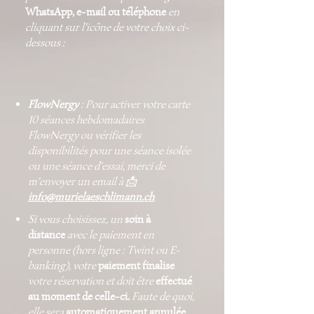
WhatsApp, e-mail ou téléphone
en
cliquant sur l'icône de votre choix ci-
dessous :
FlowNergy
: Pour activer votre carte
10 séances hebdomadaires
FlowNergy ou vérifier les
disponibilités pour une séance isolée
ou une séance d'essai, merci de
m'envoyer un email à 📩
info@murielaeschlimann.ch
Si vous choisissez, un
soin à
distance
avec le paiement en
personne (hors ligne : Twint ou E-
banking), votre
paiement finalise
votre réservation et doit être
effectué
au moment de celle-ci
.
Faute de quoi,
elle sera
automatiquement annulée
.​