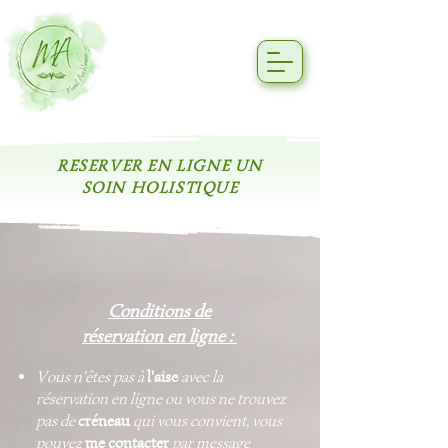
RESERVER EN LIGNE UN
SOIN HOLISTIQUE
Conditions de
réservation en ligne :
Vous n'êtes pas à
l'aise
avec la
réservation en ligne ou vous ne trouvez
pas de
créneau
qui vous convient, vous
pouvez
me contacter
par message