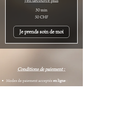
J'en découvre plus
30 min
50
50 CHF
francs
suisses
Je prends soin de moi
Conditions de paiement :
Modes de paiement acceptés
en ligne
:
Carte de crédit
Klarna (virement bancaire en ligne)
Modes de paiement acceptés
en
personne (hors ligne)
: