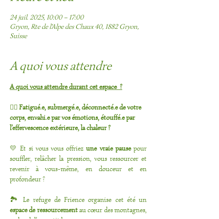
24 juil. 2025, 10:00 – 17:00
Gryon, Rte de l'Alpe des Chaux 40, 1882 Gryon,
Suisse
A quoi vous attendre
A quoi vous attendre durant cet espace  ?
🖐🏻 
Fatigué.e, submergé.e, déconnecté.e de votre 
corps, envahi.e par vos émotions, étouffé.e par 
l’effervescence extérieure, la chaleur ?
💛 Et si vous vous offriez 
une vraie pause
 pour 
souffler, relâcher la pression, vous ressourcer et 
revenir à vous-même, en douceur et en 
profondeur ?
🏞️ Le refuge de Frience organise cet été un 
espace de ressourcement
 au cœur des montagnes, 