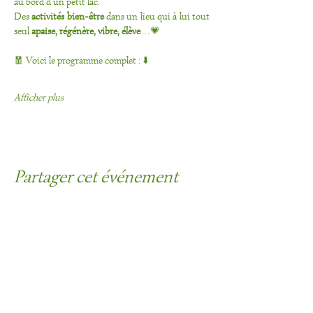
au bord d’un petit lac. 
Des
 activités bien-être
 dans un lieu qui à lui tout 
seul 
apaise, régénère, vibre, élève
…💗
🧧 Voici le programme complet : ⬇️
Afficher plus
Partager cet événement
Contact :
Réseaux sociaux :