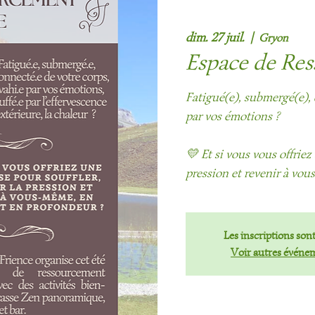
dim. 27 juil.
  |  
Gryon
Espace de Res
Fatigué(e), submergé(e), 
par vos émotions ?
💛 Et si vous vous offriez
pression et revenir à vo
Les inscriptions sont
Voir autres événe