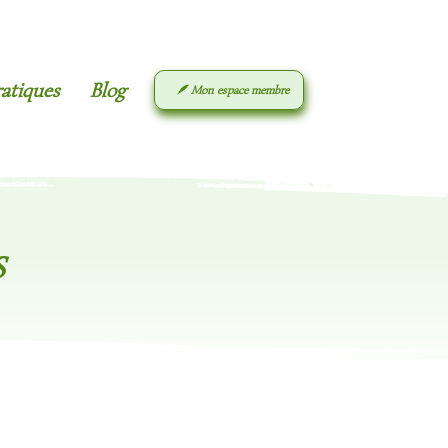
ratiques
Blog
🪶 Mon espace membre
S