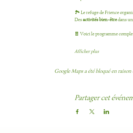
🏞️ Le refuge de Frience organis
Des
 activités bien-être
 dans un 
🧧 Voici le programme complet 
Afficher plus
Google Maps a été bloqué en raison 
Partager cet événe