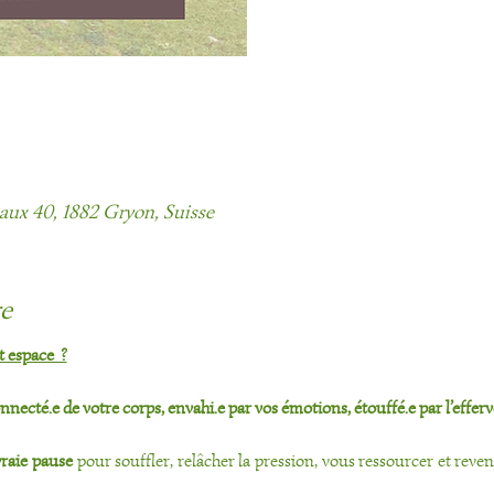
haux 40, 1882 Gryon, Suisse
re
 espace  ?
necté.e de votre corps, envahi.e par vos émotions, étouffé.e par l’efferv
raie pause
 pour souffler, relâcher la pression, vous ressourcer et rev