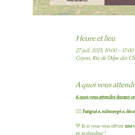
Heure et lieu
27 juil. 2025, 10:00 – 17:00
Gryon, Rte de l'Alpe des C
A quoi vous attend
A quoi vous attendre durant cet
🖐🏻 
Fatigué.e, submergé.e, décon
💛 Et si vous vous offriez 
une v
en profondeur ?