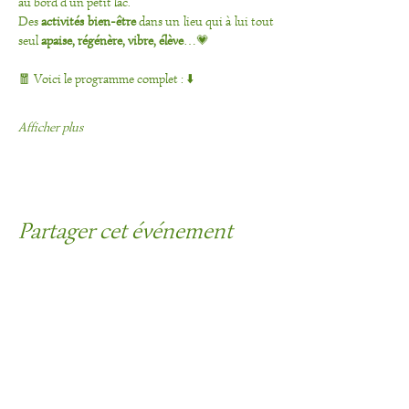
au bord d’un petit lac. 
Des
 activités bien-être
 dans un lieu qui à lui tout 
seul 
apaise, régénère, vibre, élève
…💗
🧧 Voici le programme complet : ⬇️
Afficher plus
Partager cet événement
Contact :
Réseaux sociaux :