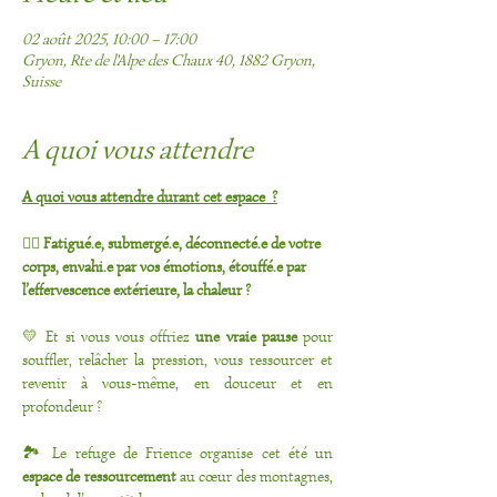
02 août 2025, 10:00 – 17:00
Gryon, Rte de l'Alpe des Chaux 40, 1882 Gryon,
Suisse
A quoi vous attendre
A quoi vous attendre durant cet espace  ?
🖐🏻 
Fatigué.e, submergé.e, déconnecté.e de votre 
corps, envahi.e par vos émotions, étouffé.e par 
l’effervescence extérieure, la chaleur ?
💛 Et si vous vous offriez 
une vraie pause
 pour 
souffler, relâcher la pression, vous ressourcer et 
revenir à vous-même, en douceur et en 
profondeur ?
🏞️ Le refuge de Frience organise cet été un 
espace de ressourcement
 au cœur des montagnes, 