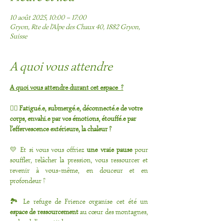
10 août 2025, 10:00 – 17:00
Gryon, Rte de l'Alpe des Chaux 40, 1882 Gryon,
Suisse
A quoi vous attendre
A quoi vous attendre durant cet espace  ?
🖐🏻 
Fatigué.e, submergé.e, déconnecté.e de votre 
corps, envahi.e par vos émotions, étouffé.e par 
l’effervescence extérieure, la chaleur ?
💛 Et si vous vous offriez 
une vraie pause
 pour 
souffler, relâcher la pression, vous ressourcer et 
revenir à vous-même, en douceur et en 
profondeur ?
🏞️ Le refuge de Frience organise cet été un 
espace de ressourcement
 au cœur des montagnes, 