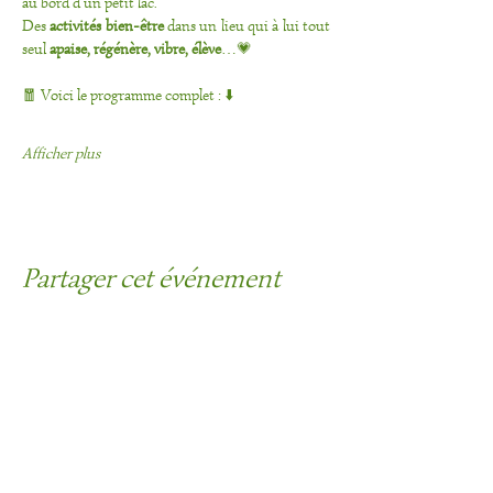
au bord d’un petit lac. 
Des
 activités bien-être
 dans un lieu qui à lui tout 
seul 
apaise, régénère, vibre, élève
…💗
🧧 Voici le programme complet : ⬇️
Afficher plus
Partager cet événement
Contact :
Réseaux sociaux :