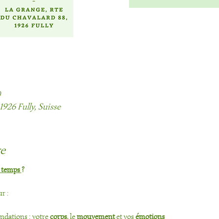
0
1926 Fully, Suisse
re
 temps 
?
r :
dations : votre 
corps
, le 
mouvement
 et vos
 émotions