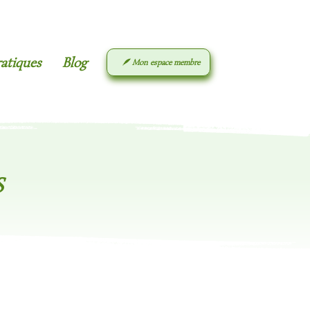
ratiques
Blog
🪶 Mon espace membre
S